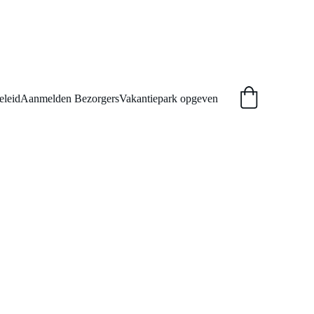
Kerkrade
D
eleid
Aanmelden Bezorgers
Vakantiepark opgeven