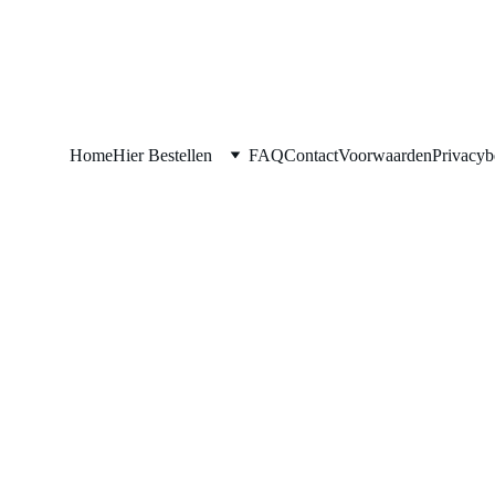
ommel
Arnhem (NL) 
Eindhoven
Heerlen/
Home
Hier Bestellen
FAQ
Contact
Voorwaarden
Privacyb